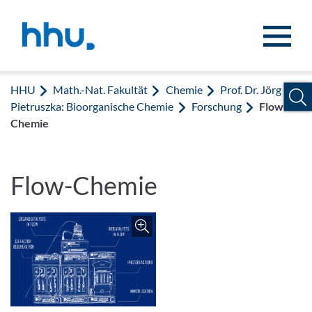
Zum Inhalt springen
Zur Suche springen
HHU
Math.-Nat. Fakultät
Chemie
Prof. Dr. Jörg
Pietruszka: Bioorganische Chemie
Forschung
Flow-
Chemie
Flow-Chemie