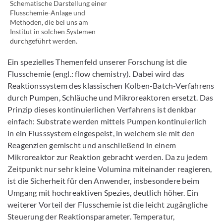
Bild vergrößern
Schematische Darstellung einer
Flusschemie-Anlage und
Methoden, die bei uns am
Institut in solchen Systemen
durchgeführt werden.
Ein spezielles Themenfeld unserer Forschung ist die
Flusschemie (engl.: flow chemistry). Dabei wird das
Reaktionssystem des klassischen Kolben-Batch-Verfahrens
durch Pumpen, Schläuche und Mikroreaktoren ersetzt. Das
Prinzip dieses kontinuierlichen Verfahrens ist denkbar
einfach: Substrate werden mittels Pumpen kontinuierlich
in ein Flusssystem eingespeist, in welchem sie mit den
Reagenzien gemischt und anschließend in einem
Mikroreaktor zur Reaktion gebracht werden. Da zu jedem
Zeitpunkt nur sehr kleine Volumina miteinander reagieren,
ist die Sicherheit für den Anwender, insbesondere beim
Umgang mit hochreaktiven Spezies, deutlich höher. Ein
weiterer Vorteil der Flusschemie ist die leicht zugängliche
Steuerung der Reaktionsparameter. Temperatur,