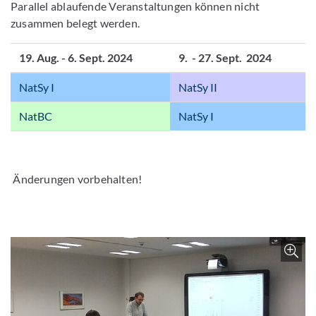
Parallel ablaufende Veranstaltungen können nicht
zusammen belegt werden.
19. Aug. - 6. Sept. 2024
9. - 27. Sept. 2024
NatSy I
NatSy II
NatBC
NatSy I
Änderungen vorbehalten!
Bild 