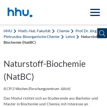
Zum Inhalt springen
Zur Suche springen
HHU
Math.-Nat. Fakultät
Chemie
Prof. Dr. Jörg
Pietruszka: Bioorganische Chemie
Lehre
Naturstoff-
Biochemie (NatBC)
Naturstoff-Biochemie
(NatBC)
8 CP/3 Wochen (Forschungszentrum Jülich)
Das Modul richtet sich an Studierende aus Bachelor und
Master in Biochemie und Chemie, mit Interesse an