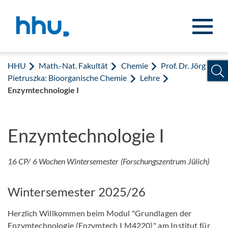
Zum Inhalt springen
Zur Suche springen
HHU
Math.-Nat. Fakultät
Chemie
Prof. Dr. Jörg
Pietruszka: Bioorganische Chemie
Lehre
Enzymtechnologie I
Enzymtechnologie I
16 CP/ 6 Wochen Wintersemester (Forschungszentrum Jülich)
Wintersemester 2025/26
Herzlich Willkommen beim Modul "Grundlagen der
Enzymtechnologie (Enzymtech I M4220)" am Institut für