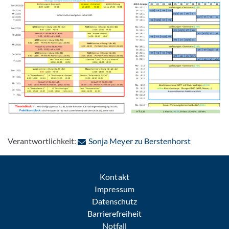
: Per E-Mai
Verantwortlichkeit:
Sonja Meyer zu Berstenhorst
Kontakt
Impressum
Datenschutz
Barrierefreiheit
Notfall