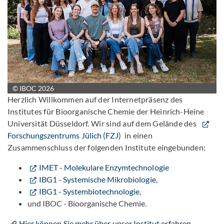
© IBOC 2026
Herzlich Willkommen auf der Internetpräsenz des
Institutes für Bioorganische Chemie der Heinrich-Heine
Universität Düsseldorf. Wir sind auf dem Gelände des
Forschungszentrums Jülich (FZJ)
in einen
Zusammenschluss der folgenden Institute eingebunden:
IMET - Molekulare Enzymtechnologie
IBG1 - Systemische Mikrobiologie
,
IBG1 - Systembiotechnologie
,
und IBOC - Bioorganische Chemie.
Hier können Sie mehr über unser Institut erfahren.