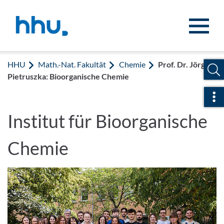
Zum Inhalt springen
Zur Suche springen
HHU
Math.-Nat. Fakultät
Chemie
Prof. Dr. Jörg
Pietruszka: Bioorganische Chemie
Sch
Institut für Bioorganische
Chemie