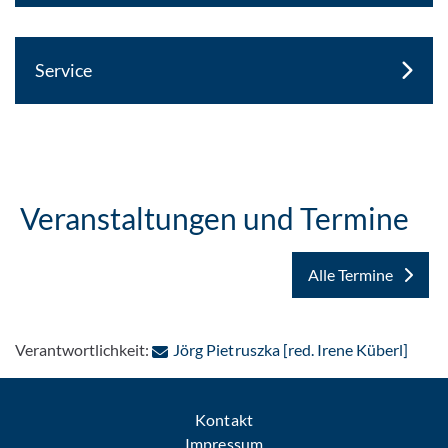
Service
Veranstaltungen und Termine
Alle Termine
: Per
Verantwortlichkeit:
Jörg Pietruszka [red. Irene Küberl]
Kontakt
Impressum