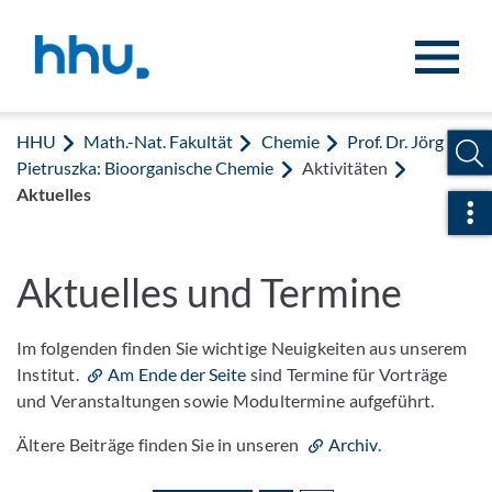
Zum Inhalt springen
Zur Suche springen
HHU
Math.-Nat. Fakultät
Chemie
Prof. Dr. Jörg
Pietruszka: Bioorganische Chemie
Aktivitäten
Aktuelles
Sch
Aktuelles und Termine
Im folgenden finden Sie wichtige Neuigkeiten aus unserem
Institut.
Am Ende der Seite
sind Termine für Vorträge
und Veranstaltungen sowie Modultermine aufgeführt.
Ältere Beiträge finden Sie in unseren
Archiv
.