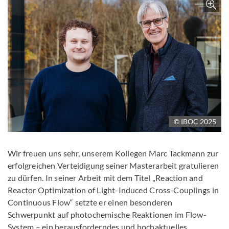
© IBOC 2025
Wir freuen uns sehr, unserem Kollegen Marc Tackmann zur
erfolgreichen Verteidigung seiner Masterarbeit gratulieren
zu dürfen. In seiner Arbeit mit dem Titel „Reaction and
Reactor Optimization of Light-Induced Cross-Couplings in
Continuous Flow“ setzte er einen besonderen
Schwerpunkt auf photochemische Reaktionen im Flow-
System – ein herausforderndes und hochaktuelles