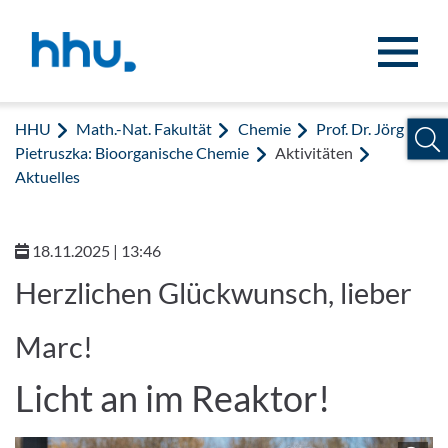
Zum Inhalt springen
Zur Suche springen
HHU
Math.-Nat. Fakultät
Chemie
Prof. Dr. Jörg
Pietruszka: Bioorganische Chemie
Aktivitäten
Aktuelles
18.11.2025 | 13:46
Herzlichen Glückwunsch, lieber
Marc!
Licht an im Reaktor!
Z