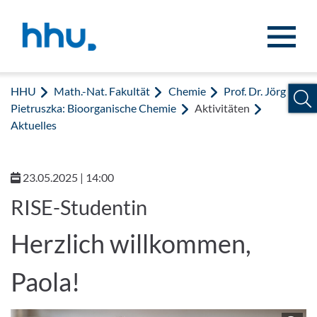
Zum Inhalt springen
Zur Suche springen
HHU
Math.-Nat. Fakultät
Chemie
Prof. Dr. Jörg
Pietruszka: Bioorganische Chemie
Aktivitäten
Aktuelles
23.05.2025 | 14:00
RISE-Studentin
Herzlich willkommen,
Paola!
Z