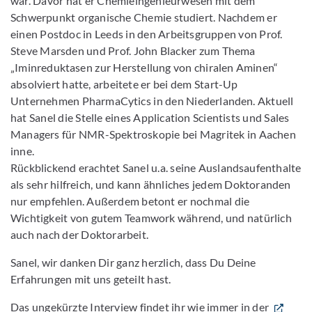
war. Davor hat er Chemieingenieurwesen mit dem
Schwerpunkt organische Chemie studiert. Nachdem er
einen Postdoc in Leeds in den Arbeitsgruppen von Prof.
Steve Marsden und Prof. John Blacker zum Thema
„Iminreduktasen zur Herstellung von chiralen Aminen“
absolviert hatte, arbeitete er bei dem Start-Up
Unternehmen PharmaCytics in den Niederlanden. Aktuell
hat Sanel die Stelle eines Application Scientists und Sales
Managers für NMR-Spektroskopie bei Magritek in Aachen
inne.
Rückblickend erachtet Sanel u.a. seine Auslandsaufenthalte
als sehr hilfreich, und kann ähnliches jedem Doktoranden
nur empfehlen. Außerdem betont er nochmal die
Wichtigkeit von gutem Teamwork während, und natürlich
auch nach der Doktorarbeit.
Sanel, wir danken Dir ganz herzlich, dass Du Deine
Erfahrungen mit uns geteilt hast.
Das ungekürzte Interview findet ihr wie immer in der