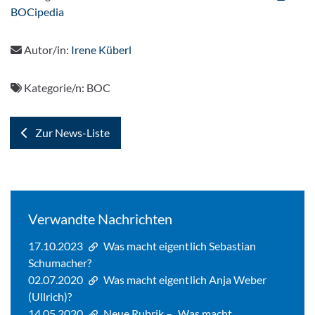
BOCipedia
Autor/in:
Irene Küberl
Kategorie/n:
BOC
Zur News-Liste
Verwandte Nachrichten
17.10.2023
Was macht eigentlich Sebastian
Schumacher?
02.07.2020
Was macht eigentlich Anja Weber
(Ullrich)?
14.05.2020
Neue Rubrik – „Was macht