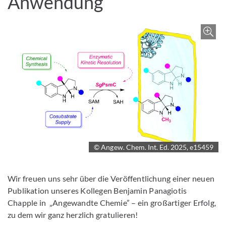
Anwendung
Z
© Angew. Chem. Int. Ed. 2025, e15459
Wir freuen uns sehr über die Veröffentlichung einer neuen
Publikation unseres Kollegen Benjamin Panagiotis
Chapple in „Angewandte Chemie” – ein großartiger Erfolg,
zu dem wir ganz herzlich gratulieren!