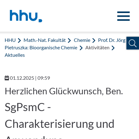
Zum Inhalt springen
Zur Suche springen
HHU
Math.-Nat. Fakultät
Chemie
Prof. Dr. Jörg
Pietruszka: Bioorganische Chemie
Aktivitäten
Aktuelles
01.12.2025 | 09:59
Herzlichen Glückwunsch, Ben.
SgPsmC -
Charakterisierung und