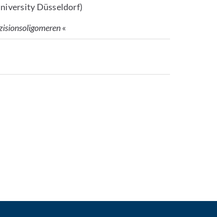
niversity Düsseldorf)
äzisionsoligomeren
«