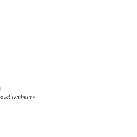
f)
oduct synthesis
«