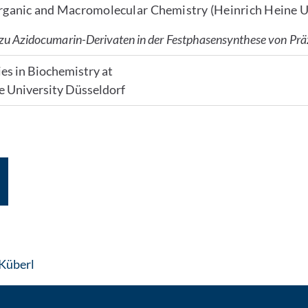
Organic and Macromolecular Chemistry (Heinrich Heine U
 zu Azidocumarin-Derivaten in der Festphasensynthese von Pr
es in Biochemistry at
e University Düsseldorf
: Per E-Mail kontaktieren
 Küberl