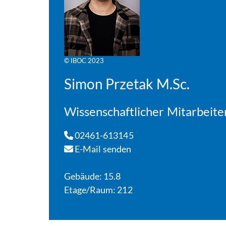
© IBOC 2023
Simon Przetak M.Sc.
Wissenschaftlicher Mitarbeite
02461-613145
E-Mail senden
Gebäude: 15.8
Etage/Raum: 212