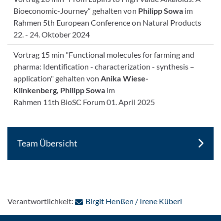
Bioeconomic-Journey” gehalten von
Philipp Sowa
im
Rahmen 5th European Conference on Natural Products
22. - 24. Oktober 2024
Vortrag 15 min "Functional molecules for farming and
pharma: Identification - characterization - synthesis –
application" gehalten von
Anika Wiese-
Klinkenberg, Philipp Sowa
im
Rahmen 11th BioSC Forum 01. April 2025
Team Übersicht
: Per E-Mai
Verantwortlichkeit:
Birgit Henßen / Irene Küberl