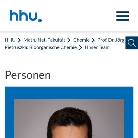
Zum Inhalt springen
Zur Suche springen
HHU
Math.-Nat. Fakultät
Chemie
Prof. Dr. Jörg
Pietruszka: Bioorganische Chemie
Unser Team
Personen