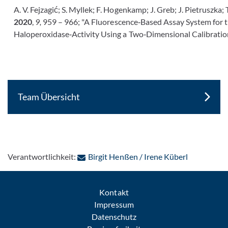
A. V. Fejzagić; S. Myllek; F. Hogenkamp; J. Greb; J. Pietruszka; 
2020
,
9,
959 – 966; "A Fluorescence‐Based Assay System for 
Haloperoxidase‐Activity Using a Two‐Dimensional Calibrati
Team Übersicht
: Per E-Mai
Verantwortlichkeit:
Birgit Henßen / Irene Küberl
Kontakt
Impressum
Datenschutz