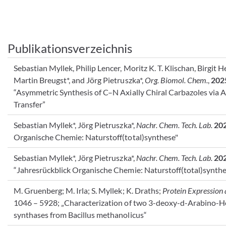
Publikationsverzeichnis
Sebastian Myllek, Philip Lencer, Moritz K. T. Klischan, Birgit 
Martin Breugst*, and Jörg Pietruszka*,
Org. Biomol. Chem.
,
202
“Asymmetric Synthesis of C–N Axially Chiral Carbazoles via Ax
Transfer”
Sebastian Myllek*, Jörg Pietruszka*,
Nachr. Chem. Tech. Lab.
20
Organische Chemie: Naturstoff(total)synthese"
Sebastian Myllek*, Jörg Pietruszka*,
Nachr. Chem. Tech. Lab.
20
“Jahresrückblick Organische Chemie: Naturstoff(total)synthe
M. Gruenberg; M. Irla; S. Myllek; K. Draths;
Protein Expression 
1046 – 5928; „Characterization of two 3-deoxy-d-Arabino-
synthases from Bacillus methanolicus“